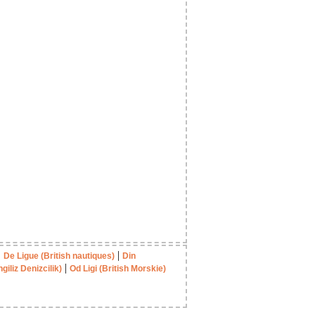
|
|
De Ligue (British nautiques)
Din
|
ngiliz Denizcilik)
Od Ligi (British Morskie)