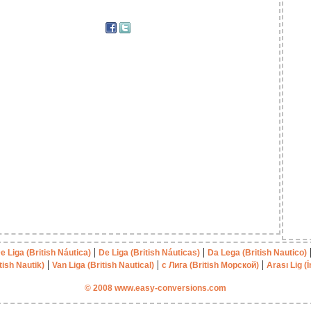
|
|
e Liga (British Náutica)
De Liga (British Náuticas)
Da Lega (British Nautico)
|
|
|
tish Nautik)
Van Liga (British Nautical)
с Лига (British Морской)
Arası Lig (İ
© 2008 www.easy-conversions.com