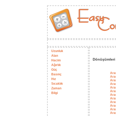
Uzunluk
Alan
Dönüşümleri a
Hacim
Ağırlık
Güç
Aras
Basınç
Aras
Hız
Aras
Sıcaklık
Aras
Aras
Zaman
Aras
Bilgi
Aras
Aras
Aras
Aras
Aras
Aras