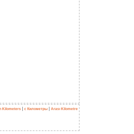
|
|
n Kilometers
с Километры
Arası Kilometre