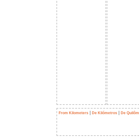
|
|
From Kilometers
De Kilómetros
De Quilôm