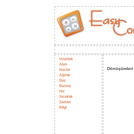
Uzunluk
Alan
Dönüşümleri 
Hacim
Ağırlık
Güç
Basınç
Hız
Sıcaklık
Zaman
Bilgi