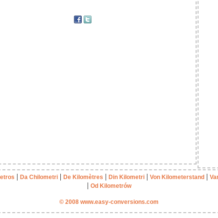
|
|
|
|
|
etros
Da Chilometri
De Kilomètres
Din Kilometri
Von Kilometerstand
Va
|
Od Kilometrów
© 2008 www.easy-conversions.com