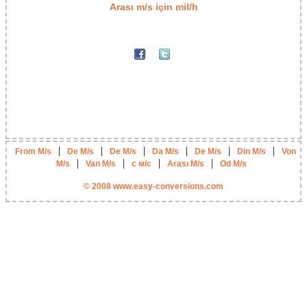
Arası m/s için mil/h
|
|
|
|
|
|
From M/s
De M/s
De M/s
Da M/s
De M/s
Din M/s
Von
|
|
|
|
M/s
Van M/s
с м/с
Arası M/s
Od M/s
© 2008 www.easy-conversions.com