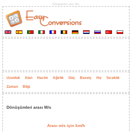
Dönüşümleri arası M/s
Uzunluk
Alan
Hacim
Ağırlık
Güç
Basınç
Hız
Sıcaklık
Zaman
Bilgi
Dönüşümleri arası M/s
Arası m/s için km/h