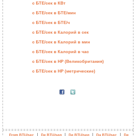
с БТЕ/сек в КВт
с БТЕ/сек в БТЕ/мин
с БТЕ/сек в БТЕ/ч
с БТЕ/сек в Калорий в сек
с БТЕ/сек в Калорий в мин
с БТЕ/сек в Калорий в час
с БТЕ/сек в HP (Великобритания)
с БТЕ/сек в HP (метрические)
|
|
|
|
From BTU/sec
De BTU/seg
De BTU/seg
Da BTU/sec
De