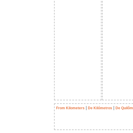
|
|
From Kilometers
De Kilómetros
De Quilôm