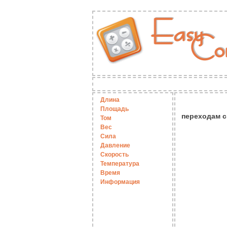
Длина
Площадь
переходам 
Том
Вес
Сила
Давление
Скорость
Температура
Время
Информация