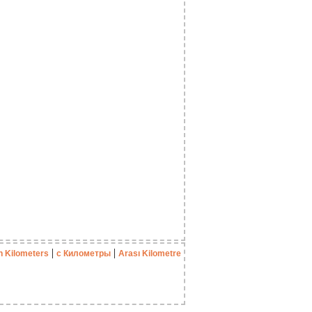
|
|
n Kilometers
с Километры
Arası Kilometre