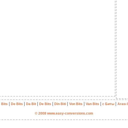
|
|
|
|
|
|
|
|
 Bits
De Bits
Da Bit
De Bits
Din Biti
Von Bits
Van Bits
с Биты
Arası 
© 2008 www.easy-conversions.com