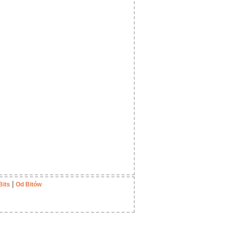
|
Bits
Od Bitów