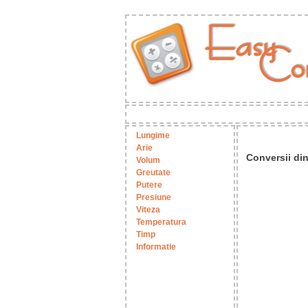
Lungime
Arie
Conversii din
Volum
Greutate
Putere
Presiune
Viteza
Temperatura
Timp
Informatie