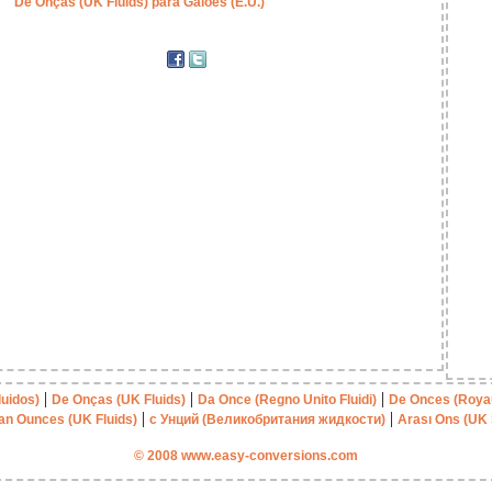
De Onças (UK Fluids) para Galões (E.U.)
|
|
|
uidos)
De Onças (UK Fluids)
Da Once (Regno Unito Fluidi)
De Onces (Royau
|
|
an Ounces (UK Fluids)
с Унций (Великобритания жидкости)
Arası Ons (UK S
© 2008 www.easy-conversions.com