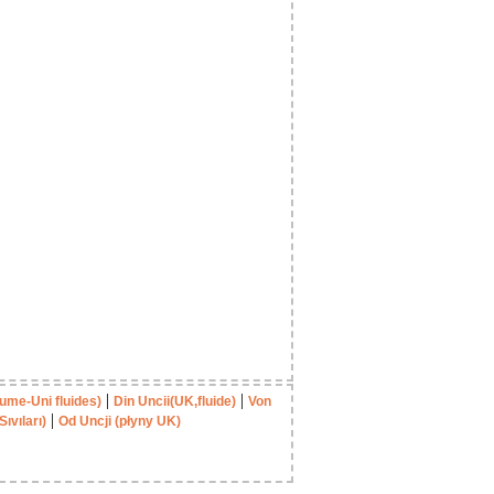
|
|
me-Uni fluides)
Din Uncii(UK,fluide)
Von
|
ıvıları)
Od Uncji (płyny UK)