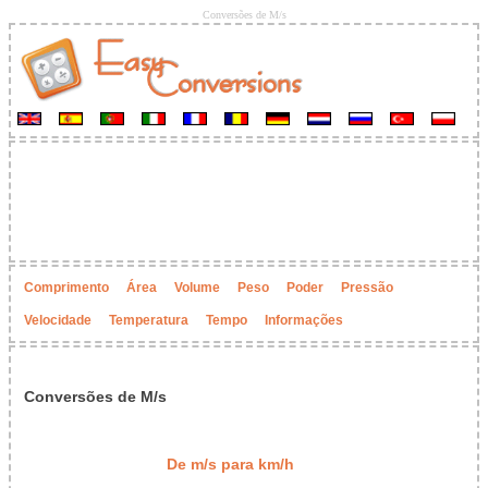
Conversões de M/s
Comprimento
Área
Volume
Peso
Poder
Pressão
Velocidade
Temperatura
Tempo
Informações
Conversões de M/s
De m/s para km/h