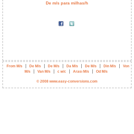
De m/s para milhas/h
|
|
|
|
|
|
From M/s
De M/s
De M/s
Da M/s
De M/s
Din M/s
Von
|
|
|
|
M/s
Van M/s
с м/с
Arası M/s
Od M/s
© 2008 www.easy-conversions.com