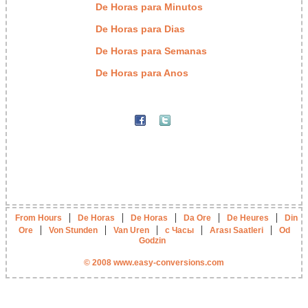
De Horas para Minutos
De Horas para Dias
De Horas para Semanas
De Horas para Anos
|
|
|
|
|
From Hours
De Horas
De Horas
Da Ore
De Heures
Din
|
|
|
|
|
Ore
Von Stunden
Van Uren
с Часы
Arası Saatleri
Od
Godzin
© 2008 www.easy-conversions.com