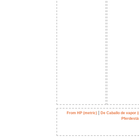
|
From HP (metric)
De Caballo de vapor (
Pferdestä