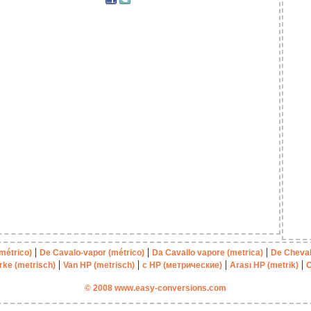
|
|
|
métrico)
De Cavalo-vapor (métrico)
Da Cavallo vapore (metrica)
De Cheval
|
|
|
|
rke (metrisch)
Van HP (metrisch)
с HP (метрические)
Arası HP (metrik)
O
© 2008 www.easy-conversions.com