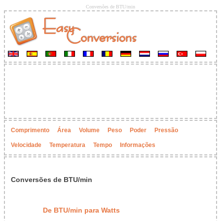
Conversões de BTU/min
Comprimento
Área
Volume
Peso
Poder
Pressão
Velocidade
Temperatura
Tempo
Informações
Conversões de BTU/min
De BTU/min para Watts