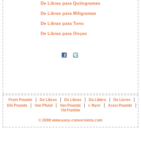
De Libras para Quilogramas
De Libras para Miligramas
De Libras para Tons
De Libras para Onças
|
|
|
|
|
From Pounds
De Libras
De Libras
Da Libbre
De Livres
|
|
|
|
|
Din Pounds
Von Pfund
Van Pounds
с Фунт
Arası Pounds
Od Funtów
© 2008 www.easy-conversions.com