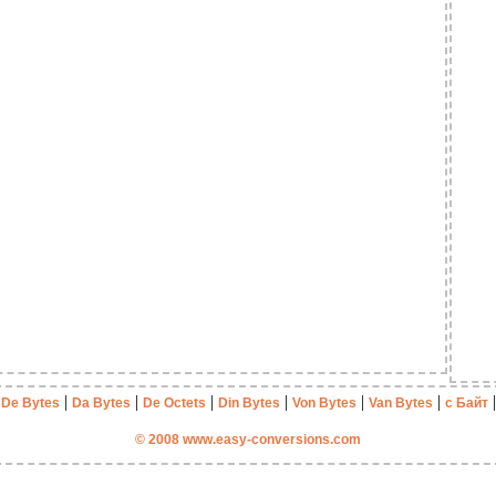
|
|
|
|
|
|
|
De Bytes
Da Bytes
De Octets
Din Bytes
Von Bytes
Van Bytes
с Байт
© 2008 www.easy-conversions.com