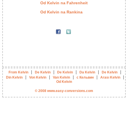
Od Kelvin na Fahrenheit
Od Kelvin na Rankina
|
|
|
|
|
From Kelvin
De Kelvin
De Kelvin
Da Kelvin
De Kelvin
|
|
|
|
|
Din Kelvin
Von Kelvin
Van Kelvin
с Кельвин
Arası Kelvin
Od Kelvin
© 2008 www.easy-conversions.com