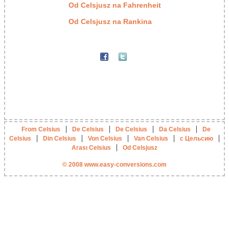
Od Celsjusz na Fahrenheit
Od Celsjusz na Rankina
|
|
|
|
From Celsius
De Celsius
De Celsius
Da Celsius
De
|
|
|
|
|
Celsius
Din Celsius
Von Celsius
Van Celsius
с Цельсию
|
Arası Celsius
Od Celsjusz
© 2008 www.easy-conversions.com