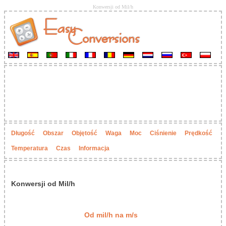
Konwersji od Mil/h
Długość
Obszar
Objętość
Waga
Moc
Ciśnienie
Prędkość
Temperatura
Czas
Informacja
Konwersji od Mil/h
Od mil/h na m/s