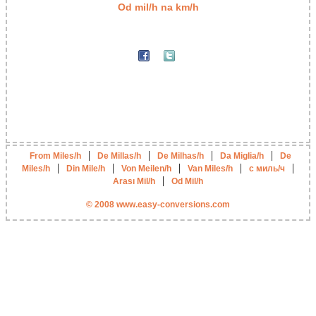
Od mil/h na km/h
|
|
|
|
From Miles/h
De Millas/h
De Milhas/h
Da Miglia/h
De
|
|
|
|
|
Miles/h
Din Mile/h
Von Meilen/h
Van Miles/h
с миль/ч
|
Arası Mil/h
Od Mil/h
© 2008 www.easy-conversions.com