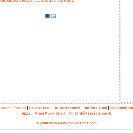
Od Jardów sześciennych na Galonów (USA)
|
|
|
|
Jardas cúbicas
Da Iardi cubi
De Yards cubes
Din Yarzi Cubi
Von Cubic Ya
|
|
ярды
Arası Kübik Yarda
Od Jardów sześciennych
© 2008 www.easy-conversions.com