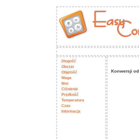
Długość
Obszar
Konwersji o
Objętość
Waga
Moc
Ciśnienie
Prędkość
Temperatura
Czas
Informacja