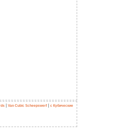
|
|
rds
Van Cubic Scheepswerf
с Кубические