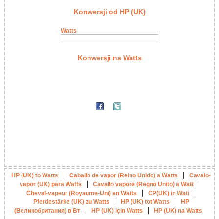
Konwersji od HP (UK)
Watts
Konwersji na Watts
|
|
HP (UK) to Watts
Caballo de vapor (Reino Unido) a Watts
Cavalo-
|
|
vapor (UK) para Watts
Cavallo vapore (Regno Unito) a Watt
|
|
Cheval-vapeur (Royaume-Uni) en Watts
CP(UK) in Wati
|
|
Pferdestärke (UK) zu Watts
HP (UK) tot Watts
HP
|
|
(Великобритания) в Вт
HP (UK) için Watts
HP (UK) na Watts