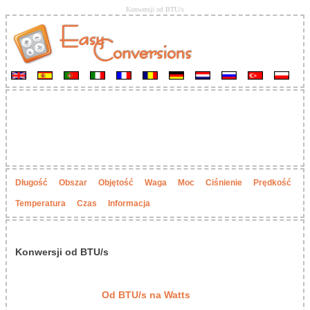
Konwersji od BTU/s
Długość
Obszar
Objętość
Waga
Moc
Ciśnienie
Prędkość
Temperatura
Czas
Informacja
Konwersji od BTU/s
Od BTU/s na Watts