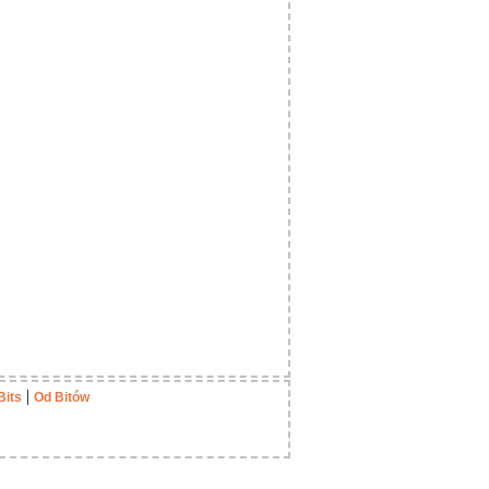
|
Bits
Od Bitów