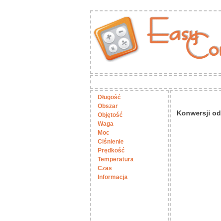
Długość
Obszar
Konwersji od
Objętość
Waga
Moc
Ciśnienie
Prędkość
Temperatura
Czas
Informacja