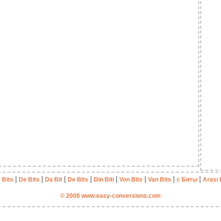
|
|
|
|
|
|
|
|
 Bits
De Bits
Da Bit
De Bits
Din Biti
Von Bits
Van Bits
с Биты
Arası 
© 2008 www.easy-conversions.com