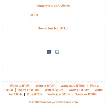
Omzetten van Watts
BTU/h
Omzetten tot BTU/h
|
|
|
Watts to BTU/h
Watts a BTU/h
Watts para BTU/h
Watt a
|
|
|
|
BTU/h
Watts en BTU/h
Wati in BTU/h
Watts zu BTU/h
Watts
|
|
|
tot BTU/h
Вт в БТЕ/ч
Watts için BTU/h
Watts na BTU/h
© 2008 www.easy-conversions.com