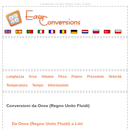
Conversioni da Once (Regno Unito Fluidi)
Lunghezza
Area
Volume
Peso
Potere
Pressione
Velocità
Temperatura
Tempo
Informazioni
Conversioni da Once (Regno Unito Fluidi)
Da Once (Regno Unito Fluidi) a Litri