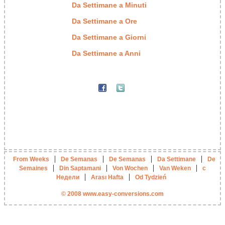
Da Settimane a Minuti
Da Settimane a Ore
Da Settimane a Giorni
Da Settimane a Anni
|
|
|
|
From Weeks
De Semanas
De Semanas
Da Settimane
De
|
|
|
|
Semaines
Din Saptamani
Von Wochen
Van Weken
с
|
|
Недели
Arası Hafta
Od Tydzień
© 2008 www.easy-conversions.com