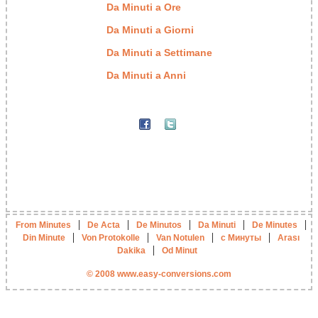
Da Minuti a Ore
Da Minuti a Giorni
Da Minuti a Settimane
Da Minuti a Anni
|
|
|
|
|
From Minutes
De Acta
De Minutos
Da Minuti
De Minutes
|
|
|
|
Din Minute
Von Protokolle
Van Notulen
с Минуты
Arası
|
Dakika
Od Minut
© 2008 www.easy-conversions.com