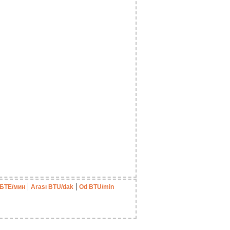
|
|
 БТЕ/мин
Arası BTU/dak
Od BTU/min