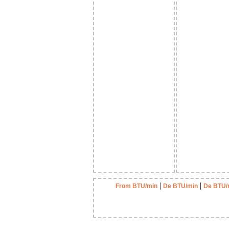
|
|
From BTU/min
De BTU/min
De BTU/