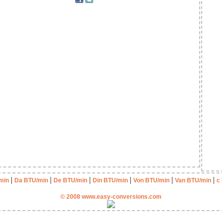
|
|
|
|
|
|
min
Da BTU/min
De BTU/min
Din BTU/min
Von BTU/min
Van BTU/min
с
© 2008 www.easy-conversions.com