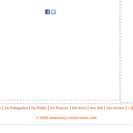
|
|
|
|
|
|
|
s
De Polegadas
Da Pollici
De Pouces
Din Inchi
Von Zoll
Van Inches
с 
© 2008 www.easy-conversions.com