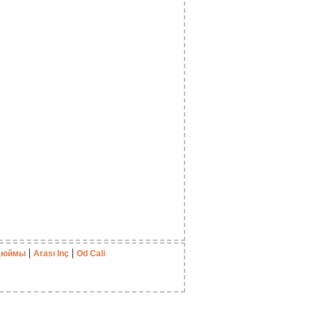
|
|
Дюймы
Arası Inç
Od Cali