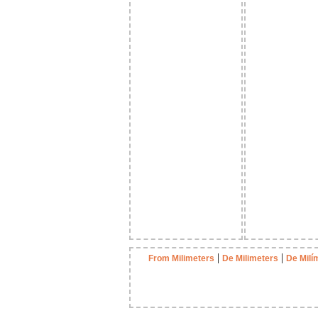
|
|
From Milimeters
De Milimeters
De Milí