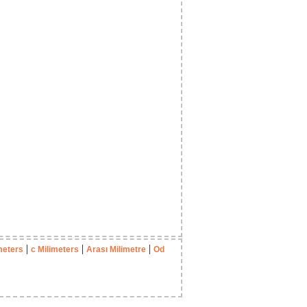
|
|
|
meters
с Milimeters
Arası Milimetre
Od