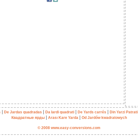
|
|
|
|
s
De Jardas quadradas
Da Iardi quadrati
De Yards carrés
Din Yarzi Patrati
|
|
Квадратные ярды
Arası Kare Yarda
Od Jardów kwadratowych
© 2008 www.easy-conversions.com