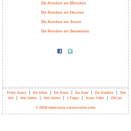
De Années en Minutes
De Années en Heures
De Années en Jours
De Années en Semaines
|
|
|
|
|
From Years
De Años
De Anos
Da Anni
De Années
Din
|
|
|
|
|
Ani
Von Jahre
Van Jaren
с Годы
Arası Yıllar
Od Lat
© 2008 www.easy-conversions.com