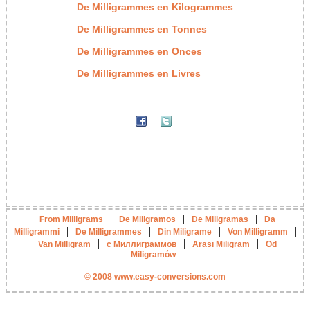
De Milligrammes en Kilogrammes
De Milligrammes en Tonnes
De Milligrammes en Onces
De Milligrammes en Livres
|
|
|
From Milligrams
De Miligramos
De Miligramas
Da
|
|
|
|
Milligrammi
De Milligrammes
Din Miligrame
Von Milligramm
|
|
|
Van Milligram
с Миллиграммов
Arası Miligram
Od
Miligramów
© 2008 www.easy-conversions.com