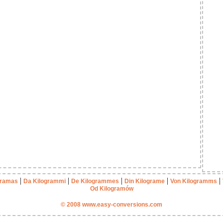
|
|
|
|
|
gramas
Da Kilogrammi
De Kilogrammes
Din Kilograme
Von Kilogramms
Od Kilogramów
© 2008 www.easy-conversions.com