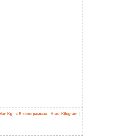
|
|
|
Van Kg
с В килограммах
Arası Kilogram