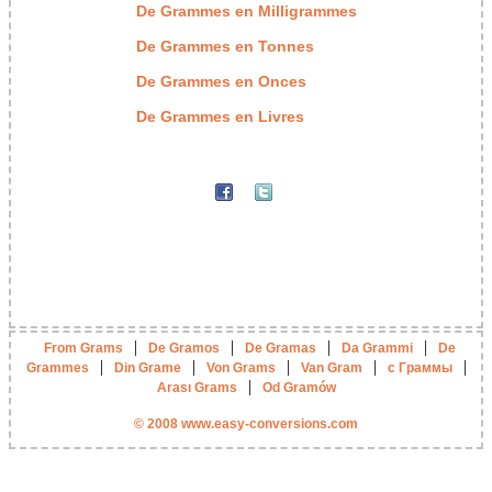
De Grammes en Milligrammes
De Grammes en Tonnes
De Grammes en Onces
De Grammes en Livres
|
|
|
|
From Grams
De Gramos
De Gramas
Da Grammi
De
|
|
|
|
|
Grammes
Din Grame
Von Grams
Van Gram
с Граммы
|
Arası Grams
Od Gramów
© 2008 www.easy-conversions.com