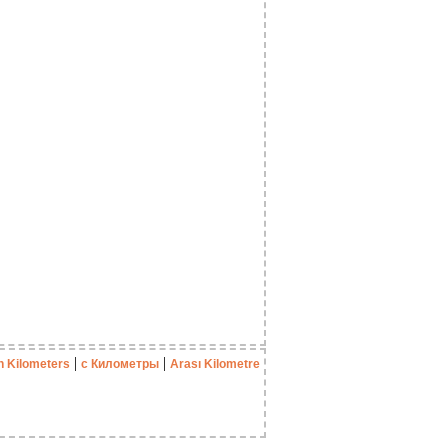
|
|
n Kilometers
с Километры
Arası Kilometre