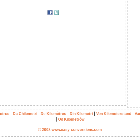
|
|
|
|
|
etros
Da Chilometri
De Kilomètres
Din Kilometri
Von Kilometerstand
Va
|
Od Kilometrów
© 2008 www.easy-conversions.com