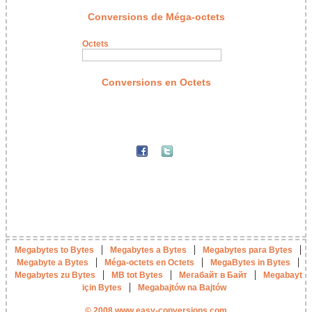
Conversions de Méga-octets
Octets
Conversions en Octets
|
|
|
Megabytes to Bytes
Megabytes a Bytes
Megabytes para Bytes
|
|
|
Megabyte a Bytes
Méga-octets en Octets
MegaBytes in Bytes
|
|
|
Megabytes zu Bytes
MB tot Bytes
Мегабайт в Байт
Megabayt
|
için Bytes
Megabajtów na Bajtów
© 2008 www.easy-conversions.com