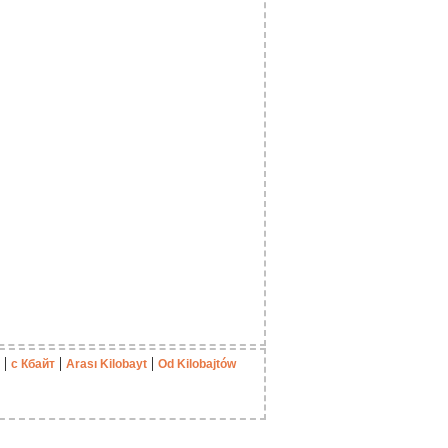
|
|
|
с Кбайт
Arası Kilobayt
Od Kilobajtów