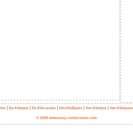
|
|
|
|
|
ytes
Da Kilobyte
De Kilo-octets
Din KiloBytes
Von Kilobyte
Van Kilobytes
© 2008 www.easy-conversions.com