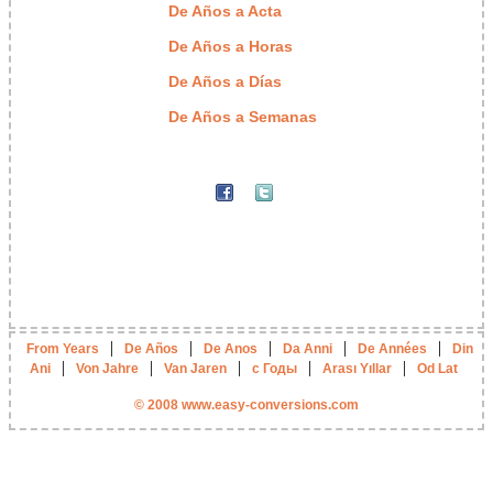
De Años a Acta
De Años a Horas
De Años a Días
De Años a Semanas
|
|
|
|
|
From Years
De Años
De Anos
Da Anni
De Années
Din
|
|
|
|
|
Ani
Von Jahre
Van Jaren
с Годы
Arası Yıllar
Od Lat
© 2008 www.easy-conversions.com